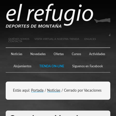
QUIÉNES SOMOS
VISITA VIRTUAL A NUESTRA TIENDA
ENLACES
CONTACTA
Noticias
Novedades
Ofertas
Cursos
Actividades
Alojamientos
TIENDA ON-LINE
Siguenos en Facebook
Estás aquí:
Portada
/
Noticias
/
Cerrado por Vacaciones