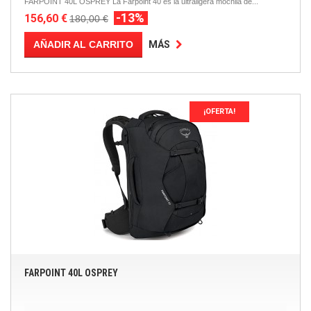
FARPOINT 40L OSPREY La Farpoint 40 es la ultraligera mochila de...
-13%
156,60 €
180,00 €
AÑADIR AL CARRITO
MÁS
¡OFERTA!
FARPOINT 40L OSPREY