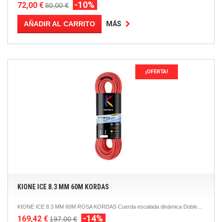
-10%
72,00 €
80,00 €
AÑADIR AL CARRITO
MÁS
¡OFERTA!
KIONE ICE 8.3 MM 60M KORDAS
KIONE ICE 8.3 MM 60M ROSA KORDAS Cuerda escalada dinámica Doble...
-14%
169,42 €
197,00 €