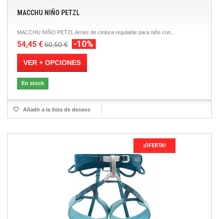
MACCHU NIÑO PETZL
MACCHU NIÑO PETZL Arnés de cintura regulable para niño con...
-10%
54,45 €
60,50 €
VER + OPCIONES
En stock
Añadir a la lista de deseos
¡OFERTA!