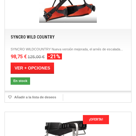
SYNCRO WILD COUNTRY
SYNCRO WILDCOUNTRY Nueva versión mejorada, el arnés de escalada...
-21%
98,75 €
125,00 €
VER + OPCIONES
En stock
Añadir a la lista de deseos
¡OFERTA!