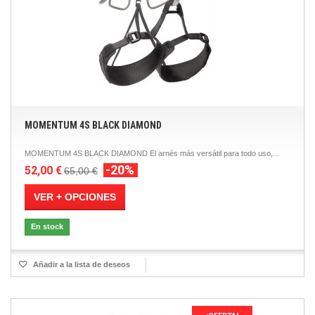
MOMENTUM 4S BLACK DIAMOND
MOMENTUM 4S BLACK DIAMOND El arnés más versátil para todo uso,...
-20%
52,00 €
65,00 €
VER + OPCIONES
En stock
Añadir a la lista de deseos