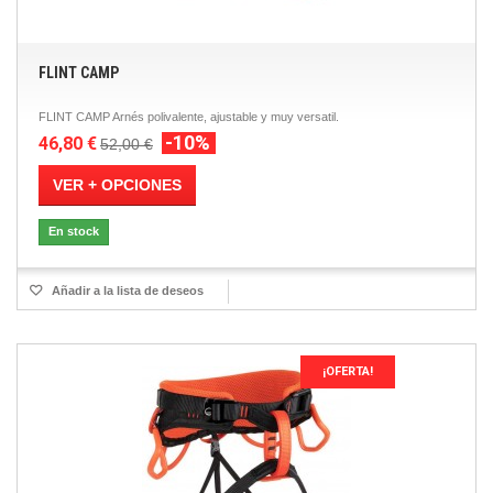
FLINT CAMP
FLINT CAMP Arnés polivalente, ajustable y muy versatil.
-10%
46,80 €
52,00 €
VER + OPCIONES
En stock
Añadir a la lista de deseos
¡OFERTA!