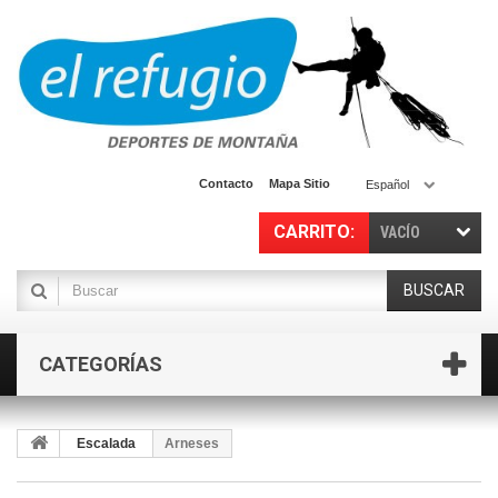
Contacto
Mapa Sitio
Español
CARRITO:
VACÍO
BUSCAR
CATEGORÍAS
Escalada
Arneses