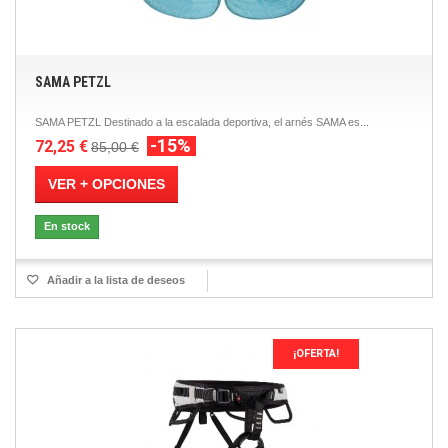
SAMA PETZL
SAMA PETZL Destinado a la escalada deportiva, el arnés SAMA es...
-15%
72,25 €
85,00 €
VER + OPCIONES
En stock
Añadir a la lista de deseos
¡OFERTA!