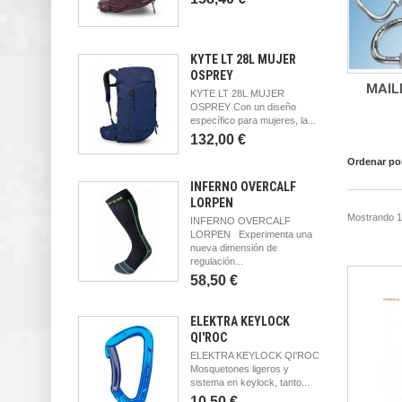
KYTE LT 28L MUJER
OSPREY
MAIL
KYTE LT 28L MUJER
OSPREY Con un diseño
específico para mujeres, la...
132,00 €
Ordenar po
INFERNO OVERCALF
LORPEN
Mostrando 1 
INFERNO OVERCALF
LORPEN Experimenta una
nueva dimensión de
regulación...
58,50 €
ELEKTRA KEYLOCK
QI'ROC
ELEKTRA KEYLOCK QI'ROC
Mosquetones ligeros y
sistema en keylock, tanto...
10,50 €