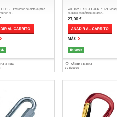
L PETZL Protector de cinta exprés
WILLIAM TRIACT-LOCK PETZL Mosqu
tener el...
aluminio asimétrico de gran...
€
27,00 €
DIR AL CARRITO
AÑADIR AL CARRITO
MÁS
ock
En stock
 a la lista
Añadir a la lista
s
de deseos