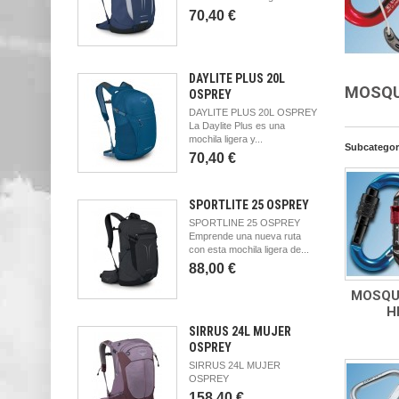
70,40 €
DAYLITE PLUS 20L
MOSQ
OSPREY
DAYLITE PLUS 20L OSPREY
La Daylite Plus es una
mochila ligera y...
Subcategor
70,40 €
SPORTLITE 25 OSPREY
SPORTLINE 25 OSPREY
Emprende una nueva ruta
con esta mochila ligera de...
88,00 €
MOSQU
H
SIRRUS 24L MUJER
OSPREY
SIRRUS 24L MUJER
OSPREY
158,40 €