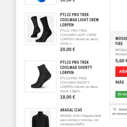
PTLCC PRO TREK
COOLMAX LIGHT CREW
LORPEN
PTLCC PRO TREK
COOLMAX LIGHT CREW
MOSQU
LORPEN Calcetín de altura
FIXE
shorty y...
20,00 €
MOSQUE
Mosqueto
5,60 
PTLCS PRO TREK
COOLMAX SHORTY
AÑA
LORPEN
PTLCS PRO TREK
MÁS
COOLMAX SHORTY
LORPEN Calcetín de altura
shorty y ligero...
En st
18,00 €
ARASAL IZAS
Añadir
de deseo
ARASAL IZAS Chaqueta ideal
para running y trekking, con
membrana AWPS...