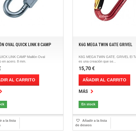
ÓN OVAL QUICK LINK 8 CAMP
K6G MEGA TWIN GATE GRIVEL
ICK LINK CAMP Maillón Oval
K6G MEGA TWIN GATE. GRIVEL El Tw
o en acero. 8 mm.
es una creación que se...
€
15,70 €
DIR AL CARRITO
AÑADIR AL CARRITO
MÁS
ock
En stock
 a la lista
Añadir a la lista
s
de deseos