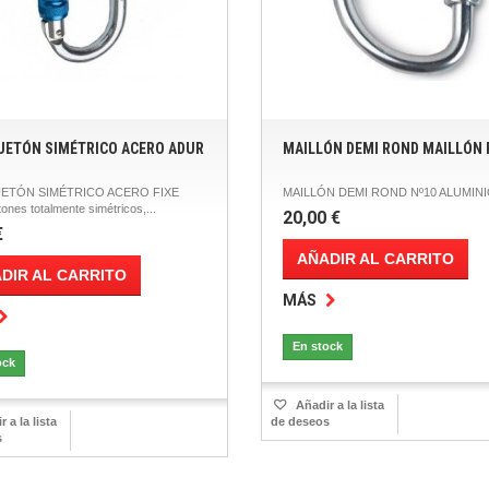
ETÓN SIMÉTRICO ACERO ADUR
MAILLÓN DEMI ROND MAILLÓN 
TÓN SIMÉTRICO ACERO FIXE
MAILLÓN DEMI ROND Nº10 ALUMIN
nes totalmente simétricos,...
20,00 €
€
AÑADIR AL CARRITO
DIR AL CARRITO
MÁS
En stock
ock
Añadir a la lista
 a la lista
de deseos
s