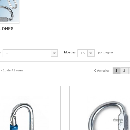
LONES
r
Mostrar
por página
--
15
- 15 de 41 items
Anterior
1
2