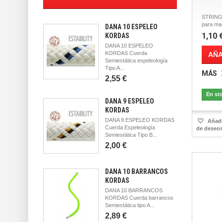
STRING 
para man
DANA 10 ESPELEO
1,10 
KORDAS
DANA 10 ESPELEO
KORDAS Cuerda
AÑA
Semiestática espeleología
Tipo A...
MÁS
2,55 €
En st
DANA 9 ESPELEO
KORDAS
DANA 9 ESPELEO KORDAS
Añadir
Cuerda Espeleología
de deseo
Semiestática Tipo B...
2,00 €
DANA 10 BARRANCOS
KORDAS
DANA 10 BARRANCOS
KORDAS Cuerda barrancos
Semiestática tipo A...
2,89 €