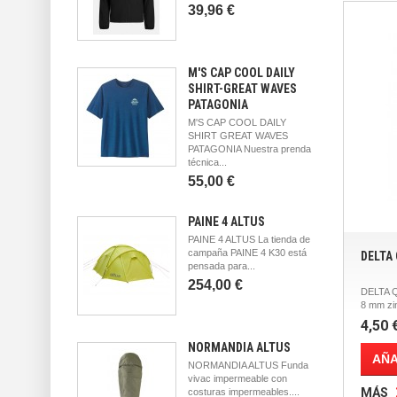
39,96 €
M'S CAP COOL DAILY
SHIRT-GREAT WAVES
PATAGONIA
M'S CAP COOL DAILY
SHIRT GREAT WAVES
PATAGONIA Nuestra prenda
técnica...
55,00 €
PAINE 4 ALTUS
PAINE 4 ALTUS La tienda de
campaña PAINE 4 K30 está
DELTA
pensada para...
254,00 €
DELTA Q
8 mm zi
4,50 
NORMANDIA ALTUS
AÑA
NORMANDIA ALTUS Funda
vivac impermeable con
MÁS
costuras impermeables....