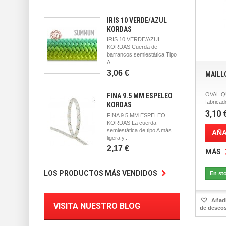
IRIS 10 VERDE/AZUL
KORDAS
IRIS 10 VERDE/AZUL
KORDAS Cuerda de
barrancos semiestática Tipo
A...
3,06 €
MAILL
OVAL QU
FINA 9.5 MM ESPELEO
fabricad
KORDAS
3,10 
FINA 9.5 MM ESPELEO
KORDAS La cuerda
semiestática de tipo A más
AÑA
ligera y...
2,17 €
MÁS
LOS PRODUCTOS MÁS VENDIDOS
En st
Añadir
VISITA NUESTRO BLOG
de deseo