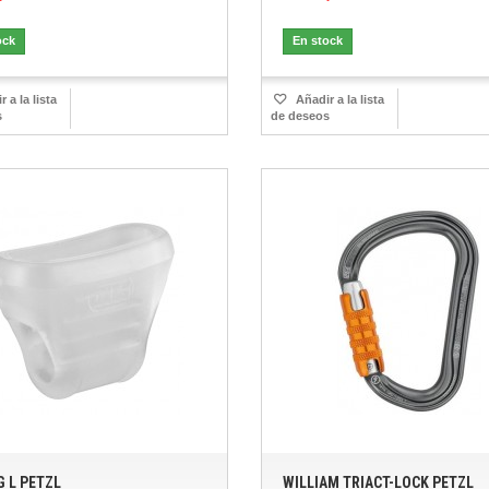
ock
En stock
 a la lista
Añadir a la lista
s
de deseos
G L PETZL
WILLIAM TRIACT-LOCK PETZL