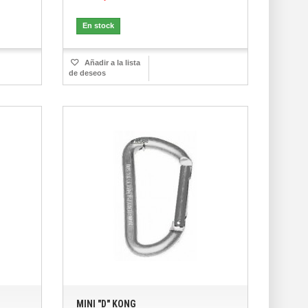
En stock
Añadir a la lista
de deseos
MINI "D" KONG