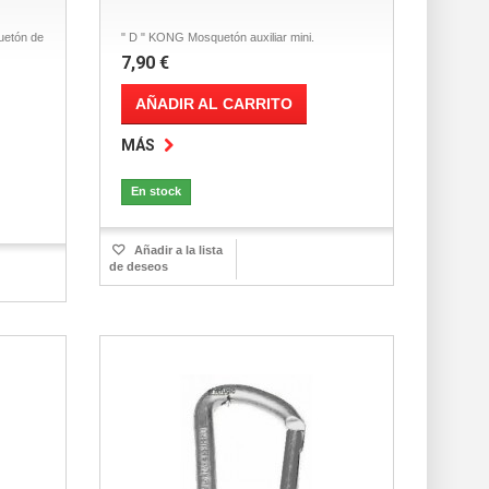
etón de
" D " KONG Mosquetón auxiliar mini.
7,90 €
AÑADIR AL CARRITO
MÁS
En stock
Añadir a la lista
de deseos