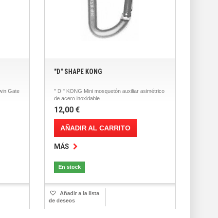
"D" SHAPE KONG
in Gate
" D " KONG Mini mosquetón auxiliar asimétrico
de acero inoxidable...
12,00 €
AÑADIR AL CARRITO
MÁS
En stock
Añadir a la lista
de deseos