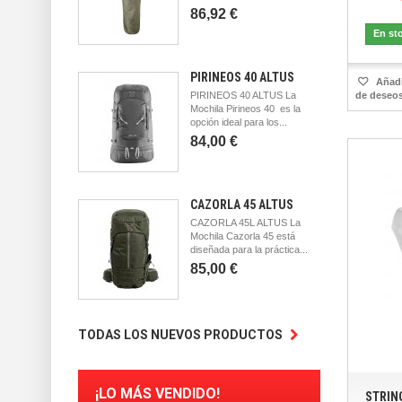
86,92 €
En st
PIRINEOS 40 ALTUS
Añadir
PIRINEOS 40 ALTUS La
de deseo
Mochila Pirineos 40 es la
opción ideal para los...
84,00 €
CAZORLA 45 ALTUS
CAZORLA 45L ALTUS La
Mochila Cazorla 45 está
diseñada para la práctica...
85,00 €
TODAS LOS NUEVOS PRODUCTOS
¡LO MÁS VENDIDO!
STRIN