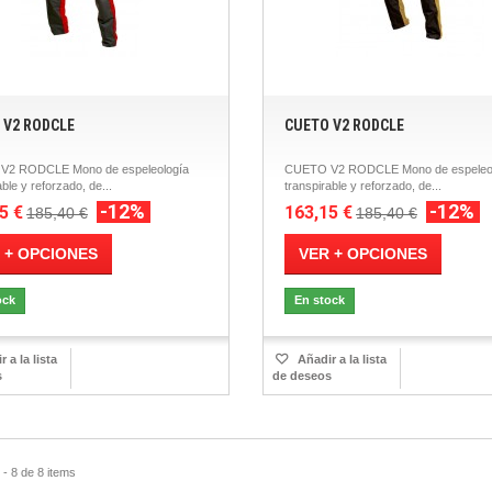
 V2 RODCLE
CUETO V2 RODCLE
V2 RODCLE Mono de espeleología
CUETO V2 RODCLE Mono de espeleo
able y reforzado, de...
transpirable y reforzado, de...
-12%
-12%
5 €
163,15 €
185,40 €
185,40 €
 + OPCIONES
VER + OPCIONES
ock
En stock
 a la lista
Añadir a la lista
s
de deseos
- 8 de 8 items