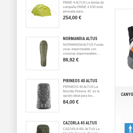
PAINE 4 ALTUS La tienda de
campaña PAINE 4 K30 está
pensada para...
254,00 €
NORMANDIA ALTUS
NORMANDIA ALTUS Funda
vivac impermeable con
costuras impermeables....
86,92 €
PIRINEOS 40 ALTUS
PIRINEOS 40 ALTUS La
Mochila Pirineos 40 es la
CANYO
opción ideal para los...
84,00 €
CAZORLA 45 ALTUS
CAZORLA 45L ALTUS La