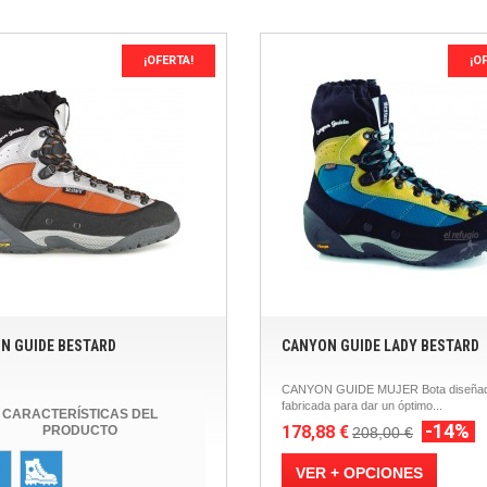
¡OFERTA!
¡O
N GUIDE BESTARD
CANYON GUIDE LADY BESTARD
CANYON GUIDE MUJER Bota diseñad
fabricada para dar un óptimo...
CARACTERÍSTICAS DEL
-14%
178,88 €
PRODUCTO
208,00 €
VER + OPCIONES