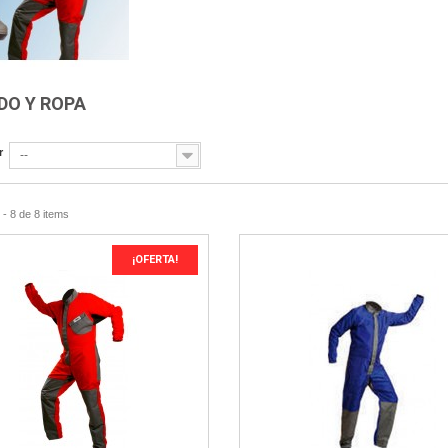
DO Y ROPA
r
--
- 8 de 8 items
¡OFERTA!