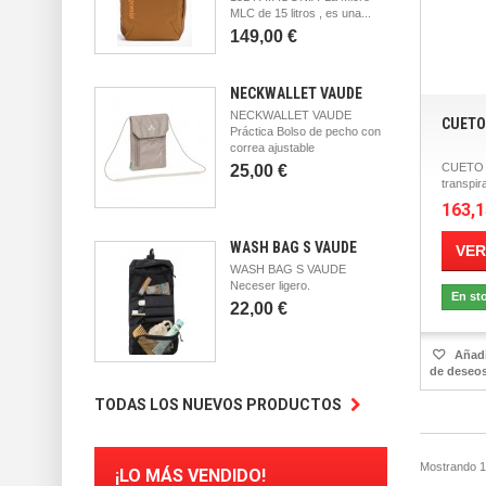
MLC de 15 litros , es una...
149,00 €
NECKWALLET VAUDE
NECKWALLET VAUDE
CUETO
Práctica Bolso de pecho con
correa ajustable
CUETO 
25,00 €
transpir
163,1
WASH BAG S VAUDE
VER
WASH BAG S VAUDE
Neceser ligero.
En st
22,00 €
Añadir
de deseo
TODAS LOS NUEVOS PRODUCTOS
Mostrando 1 
¡LO MÁS VENDIDO!