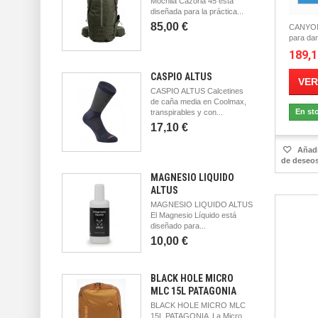
Mochila Cazorla 45 está
diseñada para la práctica...
85,00 €
CANYON 
para dar
189,1
CASPIO ALTUS
VER
CASPIO ALTUS Calcetines
de caña media en Coolmax,
En st
transpirables y con...
17,10 €
Añadir
de deseo
MAGNESIO LIQUIDO
ALTUS
MAGNESIO LIQUIDO ALTUS
El Magnesio Líquido está
diseñado para...
10,00 €
BLACK HOLE MICRO
MLC 15L PATAGONIA
BLACK HOLE MICRO MLC
15L PATAGONIA La Micro