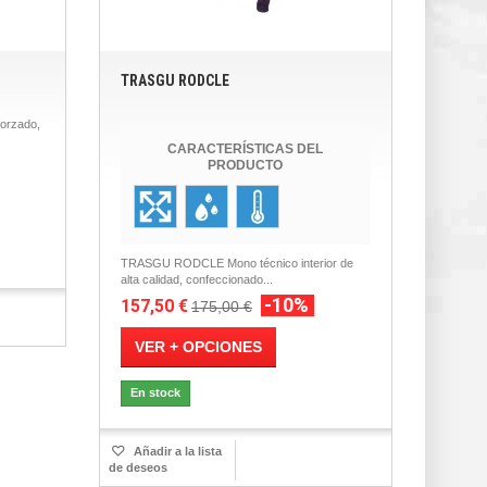
TRASGU RODCLE
orzado,
CARACTERÍSTICAS DEL
PRODUCTO
TRASGU RODCLE Mono técnico interior de
alta calidad, confeccionado...
-10%
157,50 €
175,00 €
VER + OPCIONES
En stock
Añadir a la lista
de deseos