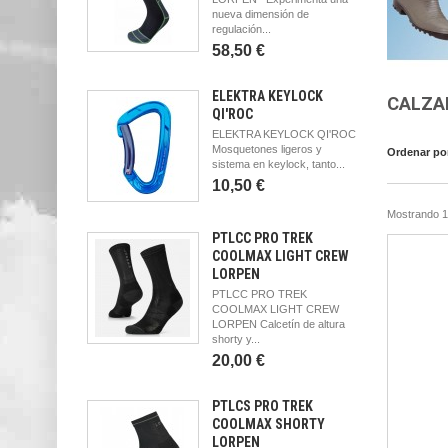
nueva dimensión de
regulación...
58,50 €
ELEKTRA KEYLOCK
CALZA
QI'ROC
ELEKTRA KEYLOCK QI'ROC
Mosquetones ligeros y
Ordenar po
sistema en keylock, tanto...
10,50 €
Mostrando 1 
PTLCC PRO TREK
COOLMAX LIGHT CREW
LORPEN
PTLCC PRO TREK
COOLMAX LIGHT CREW
LORPEN Calcetín de altura
shorty y...
20,00 €
PTLCS PRO TREK
COOLMAX SHORTY
LORPEN