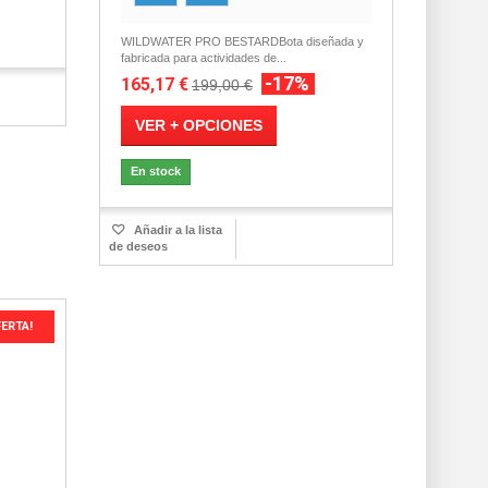
WILDWATER PRO BESTARDBota diseñada y
fabricada para actividades de...
-17%
165,17 €
199,00 €
VER + OPCIONES
En stock
Añadir a la lista
de deseos
FERTA!