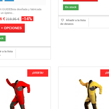
En stock
GUIDEBota diseñada y fabricada
 un óptimo...
-14%
6 €
219,95 €
Añadir a la lista
de deseos
 + OPCIONES
ock
 a la lista
s
¡OFERTA!
¡O