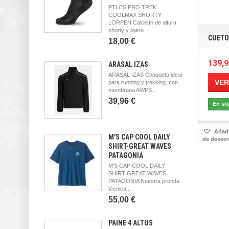
PTLCS PRO TREK
COOLMAX SHORTY
LORPEN Calcetín de altura
shorty y ligero...
CUETO
18,00 €
139,9
ARASAL IZAS
ARASAL IZAS Chaqueta ideal
VER
para running y trekking, con
membrana AWPS...
39,96 €
En st
Añadir
M'S CAP COOL DAILY
de deseo
SHIRT-GREAT WAVES
PATAGONIA
M'S CAP COOL DAILY
SHIRT GREAT WAVES
PATAGONIA Nuestra prenda
técnica...
55,00 €
PAINE 4 ALTUS