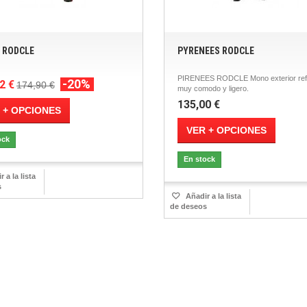
 RODCLE
PYRENEES RODCLE
PIRENEES RODCLE Mono exterior ref
-20%
2 €
174,90 €
muy comodo y ligero.
135,00 €
 + OPCIONES
VER + OPCIONES
ock
En stock
 a la lista
s
Añadir a la lista
de deseos