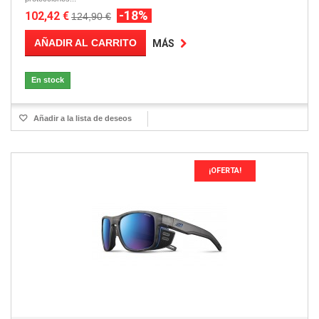
-18%
102,42 €
124,90 €
AÑADIR AL CARRITO
MÁS
En stock
Añadir a la lista de deseos
¡OFERTA!