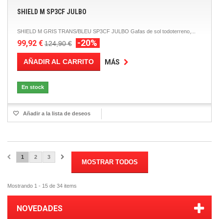
SHIELD M SP3CF JULBO
SHIELD M GRIS TRANS/BLEU SP3CF JULBO Gafas de sol todoterreno,...
-20%
99,92 €
124,90 €
AÑADIR AL CARRITO
MÁS
En stock
Añadir a la lista de deseos
1
2
3
MOSTRAR TODOS
Mostrando 1 - 15 de 34 items
NOVEDADES