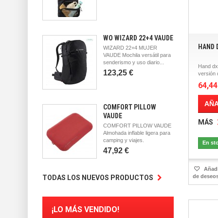
WO WIZARD 22+4 VAUDE
HAND 
WIZARD 22+4 MUJER
VAUDE Mochila versátil para
senderismo y uso diario...
Hand dx
123,25 €
versión 
64,44
AÑA
COMFORT PILLOW
VAUDE
MÁS
COMFORT PILLOW VAUDE
Almohada inflable ligera para
camping y viajes.
En st
47,92 €
Añadir
de deseo
TODAS LOS NUEVOS PRODUCTOS
¡LO MÁS VENDIDO!