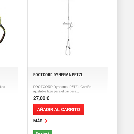
FOOTCORD DYNEEMA PETZL
 de
FOOTCORD Dyneema. PETZL Cordón
ajustable lazo para el pie para...
27,00 €
AÑADIR AL CARRITO
MÁS
En stock