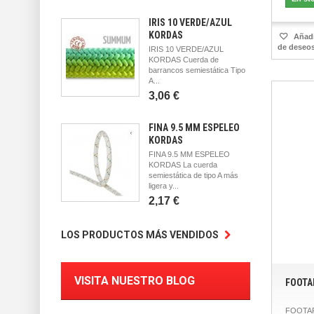
IRIS 10 VERDE/AZUL
KORDAS
Añadir
de deseo
IRIS 10 VERDE/AZUL
KORDAS Cuerda de
barrancos semiestática Tipo
A...
3,06 €
FINA 9.5 MM ESPELEO
KORDAS
FINA 9.5 MM ESPELEO
KORDAS La cuerda
semiestática de tipo A más
ligera y...
2,17 €
LOS PRODUCTOS MÁS VENDIDOS
VISITA NUESTRO BLOG
FOOTA
FOOTAPE