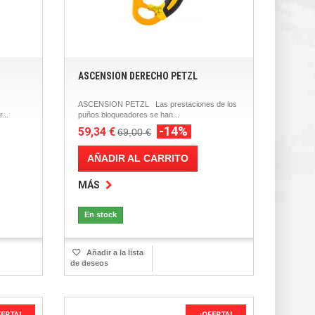
ASCENSION DERECHO PETZL
ASCENSION PETZL Las prestaciones de los
...
puños bloqueadores se han...
-14%
59,34 €
69,00 €
AÑADIR AL CARRITO
MÁS
En stock
Añadir a la lista
de deseos
FERTA!
¡OFERTA!