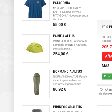
PATAGONIA
M'S CAP COOL DAILY
SHIRT GREAT WAVES
PATAGONIA Nuestra prenda
técnica...
55,00 €
I'D S 
PAINE 4 ALTUS
I'D S P
trabajos
PAINE 4 ALTUS La tienda de
campaña PAINE 4 K30 está
205,7
pensada para...
254,00 €
AÑA
MÁS
NORMANDIA ALTUS
En st
NORMANDIA ALTUS Funda
vivac impermeable con
costuras impermeables....
86,92 €
Añadir
de deseo
PIRINEOS 40 ALTUS
PIRINEOS 40 ALTUS La