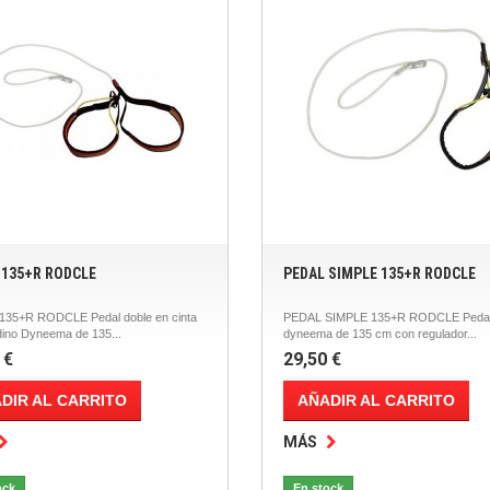
 135+R RODCLE
PEDAL SIMPLE 135+R RODCLE
35+R RODCLE Pedal doble en cinta
PEDAL SIMPLE 135+R RODCLE Pedal
dino Dyneema de 135...
dyneema de 135 cm con regulador...
 €
29,50 €
DIR AL CARRITO
AÑADIR AL CARRITO
MÁS
ock
En stock