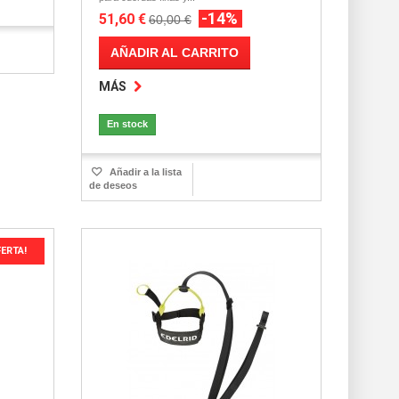
-14%
51,60 €
60,00 €
AÑADIR AL CARRITO
MÁS
En stock
Añadir a la lista
de deseos
FERTA!