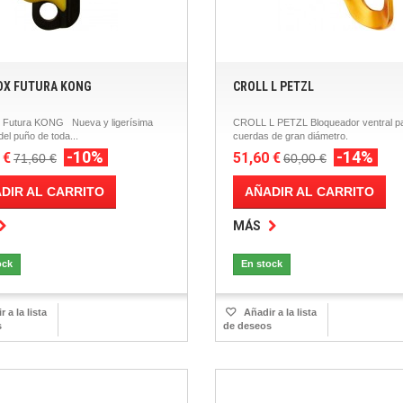
DX FUTURA KONG
CROLL L PETZL
 Futura KONG Nueva y ligerísima
CROLL L PETZL Bloqueador ventral p
del puño de toda...
cuerdas de gran diámetro.
-10%
-14%
 €
51,60 €
71,60 €
60,00 €
DIR AL CARRITO
AÑADIR AL CARRITO
MÁS
ock
En stock
 a la lista
Añadir a la lista
s
de deseos