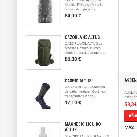
Mochila Pirineos 40 es la
opción ideal para los...
84,00 €
CAZORLA 45 ALTUS
CAZORLA 45L ALTUS La
Mochila Cazorla 45 está
diseñada para la práctica...
85,00 €
ASCEN
CASPIO ALTUS
CASPIO ALTUS Calcetines
de caña media en Coolmax,
ASCENSI
transpirables y con...
ascenso
17,10 €
59,34
AÑA
MAGNESIO LIQUIDO
MÁS
ALTUS
MAGNESIO LIQUIDO ALTUS