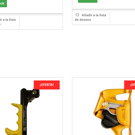
ock
Añadir a la lista
 a la lista
de deseos
s
¡OFERTA!
¡O