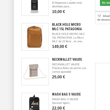
El Magnesio Líquido está
En st
diseñado para...
10,00 €
Añadir
de deseo
BLACK HOLE MICRO
MLC 15L PATAGONIA
BLACK HOLE MICRO MLC
15L PATAGONIA La Micro
MLC de 15 litros , es una...
149,00 €
NECKWALLET VAUDE
NECKWALLET VAUDE
Práctica Bolso de pecho con
correa ajustable
25,00 €
WASH BAG S VAUDE
WASH BAG S VAUDE
Neceser ligero.
22,00 €