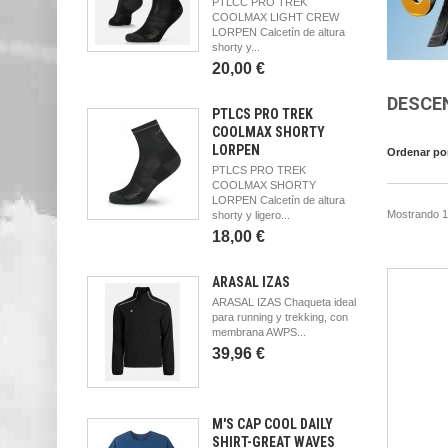
PTLCC PRO TREK
COOLMAX LIGHT CREW
LORPEN Calcetín de altura
shorty y...
20,00 €
DESCE
PTLCS PRO TREK
COOLMAX SHORTY
LORPEN
Ordenar po
PTLCS PRO TREK
COOLMAX SHORTY
LORPEN Calcetín de altura
Mostrando 1 
shorty y ligero...
18,00 €
ARASAL IZAS
ARASAL IZAS Chaqueta ideal
para running y trekking, con
membrana AWPS...
39,96 €
M'S CAP COOL DAILY
SHIRT-GREAT WAVES