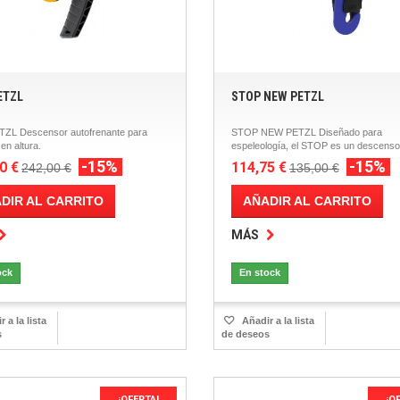
PETZL
STOP NEW PETZL
ETZL Descensor autofrenante para
STOP NEW PETZL Diseñado para
 en altura.
espeleología, el STOP es un descensor
-15%
-15%
0 €
114,75 €
242,00 €
135,00 €
DIR AL CARRITO
AÑADIR AL CARRITO
MÁS
ock
En stock
 a la lista
Añadir a la lista
s
de deseos
¡OFERTA!
¡O