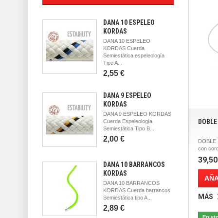
DANA 10 ESPELEO
KORDAS
DANA 10 ESPELEO
KORDAS Cuerda
Semiestática espeleología
Tipo A...
2,55 €
DANA 9 ESPELEO
KORDAS
DANA 9 ESPELEO KORDAS
DOBLE
Cuerda Espeleología
Semiestática Tipo B...
2,00 €
DOBLE 1
con cor
39,50
DANA 10 BARRANCOS
KORDAS
AÑA
DANA 10 BARRANCOS
KORDAS Cuerda barrancos
MÁS
Semiestática tipo A...
2,89 €
En st