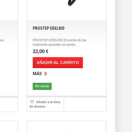
PROSTEP EDELRID
ara
PROSTEP EDELRID El estribo de pie
totalmente ajustable se puede...
22,00 €
AÑADIR AL CARRITO
MÁS
En stock
Añadir a la lista
de deseos