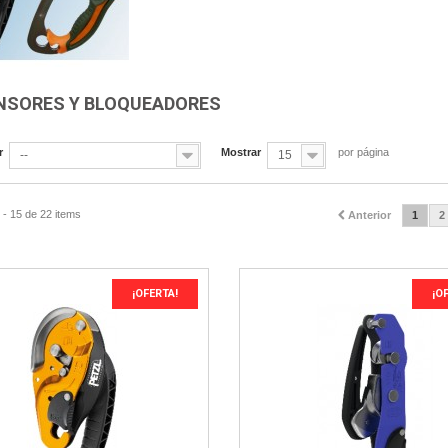
NSORES Y BLOQUEADORES
r
Mostrar
por página
--
15
- 15 de 22 items
Anterior
1
2
¡OFERTA!
¡O