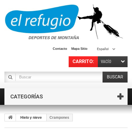
Contacto
Mapa Sitio
Español
CARRITO:
VACÍO
BUSCAR
CATEGORÍAS
Hielo y nieve
Crampones