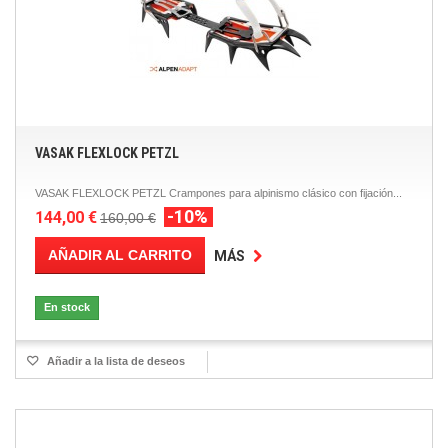
VASAK FLEXLOCK PETZL
VASAK FLEXLOCK PETZL Crampones para alpinismo clásico con fijación...
-10%
144,00 €
160,00 €
AÑADIR AL CARRITO
MÁS
En stock
Añadir a la lista de deseos