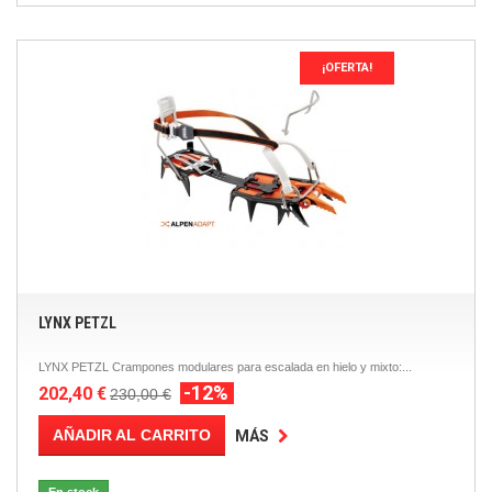
¡OFERTA!
LYNX PETZL
LYNX PETZL Crampones modulares para escalada en hielo y mixto:...
-12%
202,40 €
230,00 €
AÑADIR AL CARRITO
MÁS