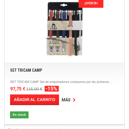
¡OFERTA!
SET TRICAM CAMP
SET TRICAM CAMP Set de empotradores compuesto por las primeras...
-15%
97,75 €
115,00 €
AÑADIR AL CARRITO
MÁS
En stock