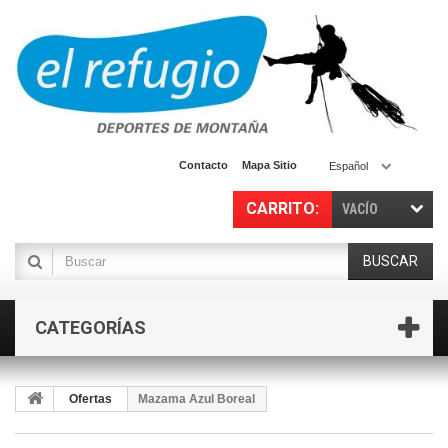
Contacto
Mapa Sitio
Español
CARRITO:
VACÍO
BUSCAR
CATEGORÍAS
Ofertas
Mazama Azul Boreal