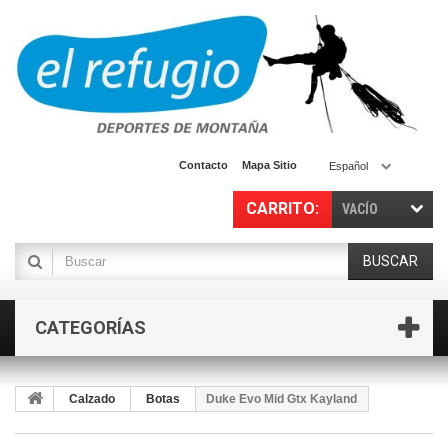
Contacto
Mapa Sitio
Español
CARRITO:
VACÍO
BUSCAR
CATEGORÍAS
Calzado
Botas
Duke Evo Mid Gtx Kayland