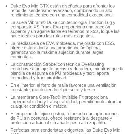
Duke Evo Mid GTX están diseñadas para afrontar los
retos del senderismo avanzado, combinando un alto
rendimiento técnico con una comodidad excepcional.
La suela Vibram® Duke con tecnología Traction Lug y
compuesto XS Track Evo proporciona una tracción
superior y un agarre fiable en terrenos mixtos, lo que las
hace ideales para las rutas más exigentes.
La mediasuela de EVA moldeada, mejorada con ESS,
ofrece estabilidad y una amortiguación óptima,
garantizando la máxima sujeción durante largas
caminatas.
La construcción Strobel con técnica Overlasting
contribuye a un ajuste preciso y duradero, mientras que la
plantilla de espuma de PU moldeada y textil aporta
comodidad y transpirabilidad.
En el interior, el forro de malla favorece una ventilación
constante, manteniendo el pie seco y fresco.
La membrana Gore-Tex® Invisible Fit proporciona
impermeabilidad y transpirabilidad, permitiéndote afrontar
cualquier condición climática.
El empeine de tejido ripstop, reforzado con aplicaciones
de PU sin costuras, ofrece resistencia al desgaste y
protección adicional sin añadir peso a la zapatilla.
Perfectas para senderistas exigentes, las Duke Evo Mid