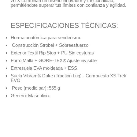
GTX combinan un diseño innovador y funcionalidad,
permitiéndote superar tus límites con confianza y agilidad.
ESPECIFICACIONES TÉCNICAS:
Horma anatómica para senderismo
Construcción Strobel + Sobreesfuerzo
Exterior Textil Rip Stop + PU Sin costuras
Forro Malla + GORE-TEX® Ajuste invisible
Entresuela EVA moldeada + ESS
Suela Vibram® Duke (Traction Lug) - Compuesto XS Trek
EVO
Peso (medio par): 555 g
Genero: Masculino.