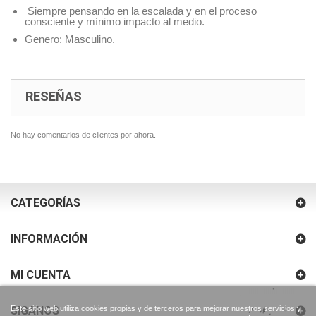
Siempre pensando en la escalada y en el proceso
consciente y mínimo impacto al medio.
Genero: Masculino.
RESEÑAS
No hay comentarios de clientes por ahora.
CATEGORÍAS
INFORMACIÓN
MI CUENTA
Este sitio web utiliza cookies propias y de terceros para mejorar nuestros servicios y
SIGANOS