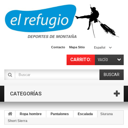
Contacto
Mapa Sitio
Español
CARRITO:
VACÍO
BUSCAR
CATEGORÍAS
Ropa hombre
Pantalones
Escalada
Siurana
Short Sierra